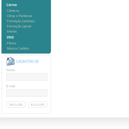
Livros
Cânticos
Cifras e Partituras
Formação (artistas)
Formação (geral)
Infantis
VHS
Filmes
Música Católica
Nome
E-mail