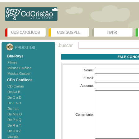
Blu-Rays
FALE CONOS
Filmes
Música Católica
Nome:
Música Gospel
E-mail:
CDs Católicos
Assunto:
CD-Cartão
De A a B
De C a D
De E a H
De I a L
De M a O
Comentário:
De P a Q
De R a T
De U a Z
Liturgia