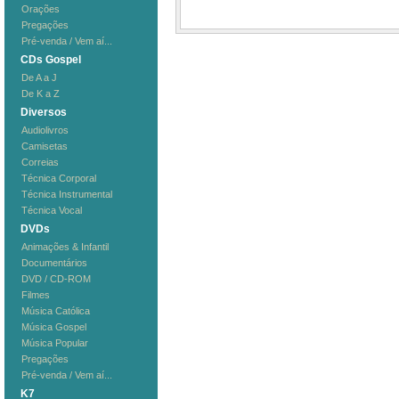
Orações
Pregações
Pré-venda / Vem aí...
CDs Gospel
De A a J
De K a Z
Diversos
Audiolivros
Camisetas
Correias
Técnica Corporal
Técnica Instrumental
Técnica Vocal
DVDs
Animações & Infantil
Documentários
DVD / CD-ROM
Filmes
Música Católica
Música Gospel
Música Popular
Pregações
Pré-venda / Vem aí...
K7