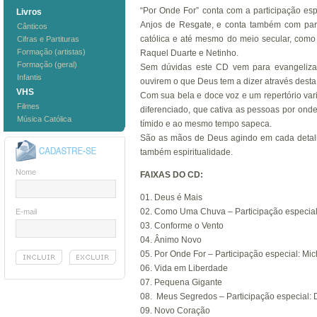
“Por Onde For” conta com a participação es
Livros
Anjos de Resgate, e conta também com par
Cânticos
católica e até mesmo do meio secular, como
Cifras e Partituras
Formação (artistas)
Raquel Duarte e Netinho.
Formação (geral)
Sem dúvidas este CD vem para evangelizar
Infantis
ouvirem o que Deus tem a dizer através dest
VHS
Com sua bela e doce voz e um repertório va
Filmes
diferenciado, que cativa as pessoas por ond
Música Católica
tímido e ao mesmo tempo sapeca.
São as mãos de Deus agindo em cada detal
também espiritualidade.
Nome
FAIXAS DO CD:
01. Deus é Mais
02. Como Uma Chuva – Participação especial
E-mail
03. Conforme o Vento
04. Ânimo Novo
05. Por Onde For – Participação especial: Mic
06. Vida em Liberdade
07. Pequena Gigante
08. Meus Segredos – Participação especial:
09. Novo Coração