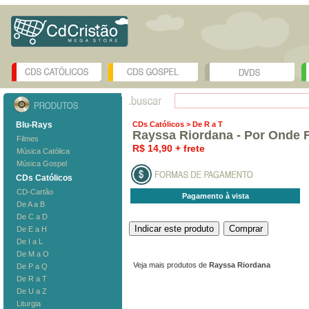
Blu-Rays
CDs Católicos
> De R a T
Rayssa Riordana - Por Onde 
Filmes
R$ 14,90 + frete
Música Católica
Música Gospel
CDs Católicos
CD-Cartão
Pagamento à vista
De A a B
De C a D
De E a H
De I a L
De M a O
Veja mais produtos de
Rayssa Riordana
De P a Q
De R a T
De U a Z
Liturgia