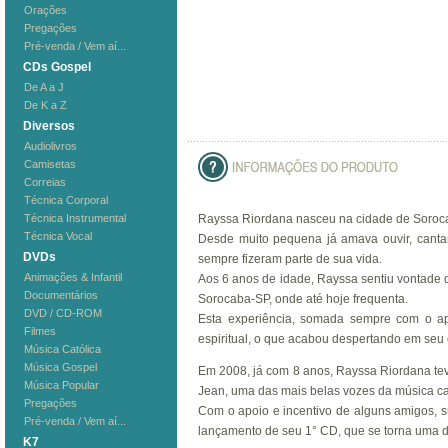
Orações
Pregações
Pré-venda / Vem aí...
CDs Gospel
De A a J
De K a Z
Diversos
Audiolivros
Camisetas
Correias
Técnica Corporal
Técnica Instrumental
Rayssa Riordana nasceu na cidade de Soroca
Técnica Vocal
Desde muito pequena já amava ouvir, canta
DVDs
sempre fizeram parte de sua vida.
Animações & Infantil
Aos 6 anos de idade, Rayssa sentiu vontade 
Documentários
Sorocaba-SP, onde até hoje frequenta.
DVD / CD-ROM
Esta experiência, somada sempre com o ap
Filmes
espiritual, o que acabou despertando em seu 
Música Católica
Música Gospel
Em 2008, já com 8 anos, Rayssa Riordana tev
Música Popular
Jean, uma das mais belas vozes da música cat
Pregações
Com o apoio e incentivo de alguns amigos, s
Pré-venda / Vem aí...
lançamento de seu 1° CD, que se torna uma da
K7